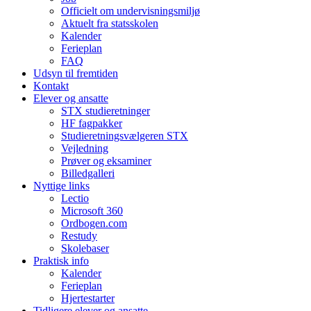
Officielt om undervisningsmiljø
Aktuelt fra statsskolen
Kalender
Ferieplan
FAQ
Udsyn til fremtiden
Kontakt
Elever og ansatte
STX studieretninger
HF fagpakker
Studieretningsvælgeren STX
Vejledning
Prøver og eksaminer
Billedgalleri
Nyttige links
Lectio
Microsoft 360
Ordbogen.com
Restudy
Skolebaser
Praktisk info
Kalender
Ferieplan
Hjertestarter
Tidligere elever og ansatte