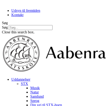
Udsyn til fremtiden
Kontakt
Søg
Søg
Close this search box.
Uddannelser
STX
Musik
Natur
Samfund
Sprog
Din vej til STX-huen