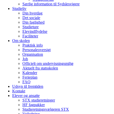
Særlig information til Sydslesvigere
Studieliv
Din hverdag
Det sociale
Din faglighed
Studieture
Elevindflydelse
Faciliteter
Om skolen
Praktisk info
Personaleoversigt
Organisation
Job
Officielt om undervisningsmiljø
Aktuelt fra statsskolen
Kalender
Ferieplan
FAQ
Udsyn til fremtiden
Kontakt
Elever og ansatte
STX studieretninger
HF fagpakker
Studieretningsvælgeren STX
Vejledning