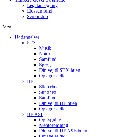
Legatansøgning
Elevsamfund
Seniorklub
Menu
Uddannelser
STX
Musik
Natur
Samfund
Sprog
Din vej til STX-huen
Optagelse.dk
HF
Sikkerhed
Sundhed
Samfund
Din vej til HF-huen
Optagelse.dk
HF ASF
Opbygning
Mentorordning
Din vej til HF ASF-huen
Optagelse.dk