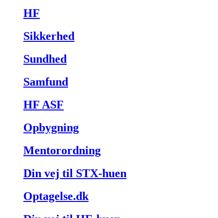
HF
Sikkerhed
Sundhed
Samfund
HF ASF
Opbygning
Mentorordning
Din vej til STX-huen
Optagelse.dk