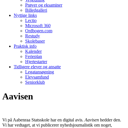
Prøver og eksaminer
Billedgalleri
Nyttige links
Lectio
Microsoft 360
Ordbogen.com
Restudy
Skolebaser
Praktisk info
Kalender
Ferieplan
Hjertestarter
Tidligere elever og ansatte
Legatansøgning
Elevsamfund
Seniorklub
Aavisen
Vi på Aabenraa Statsskole har en digital avis.
Aavisen
hedder den.
Vi har vedtaget, at vi publicerer nyhedsjournalistik om noget,