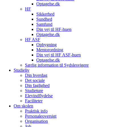
Optagelse.dk
HF
Sikkerhed
Sundhed
Samfund
Din vej til HF-huen
Optagelse.dk
HF ASF
Opbygning
Mentorordning
Din vej til HF ASF-huen
Optagelse.dk
Særlig information til Sydslesvigere
Studieliv
Din hverdag
Det sociale
Din faglighed
Studieture
Elevindflydelse
Faciliteter
Om skolen
Praktisk info
Personaleoversigt
Organisation
Job