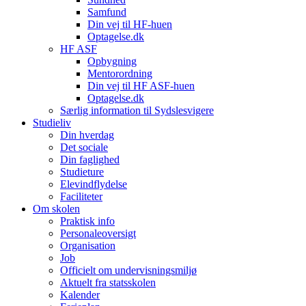
Samfund
Din vej til HF-huen
Optagelse.dk
HF ASF
Opbygning
Mentorordning
Din vej til HF ASF-huen
Optagelse.dk
Særlig information til Sydslesvigere
Studieliv
Din hverdag
Det sociale
Din faglighed
Studieture
Elevindflydelse
Faciliteter
Om skolen
Praktisk info
Personaleoversigt
Organisation
Job
Officielt om undervisningsmiljø
Aktuelt fra statsskolen
Kalender