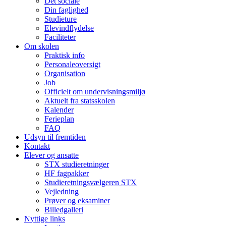
Det sociale
Din faglighed
Studieture
Elevindflydelse
Faciliteter
Om skolen
Praktisk info
Personaleoversigt
Organisation
Job
Officielt om undervisningsmiljø
Aktuelt fra statsskolen
Kalender
Ferieplan
FAQ
Udsyn til fremtiden
Kontakt
Elever og ansatte
STX studieretninger
HF fagpakker
Studieretningsvælgeren STX
Vejledning
Prøver og eksaminer
Billedgalleri
Nyttige links