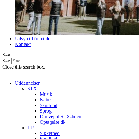
Udsyn til fremtiden
Kontakt
Søg
Søg
Close this search box.
Uddannelser
STX
Musik
Natur
Samfund
Sprog
Din vej til STX-huen
Optagelse.dk
HF
Sikkerhed
Sundhed