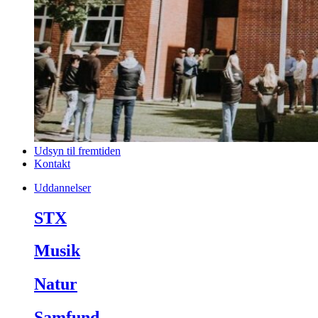
Udsyn til fremtiden
Kontakt
Uddannelser
STX
Musik
Natur
Samfund