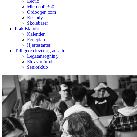
Lectio
Microsoft 360
Ordbogen.com
Restudy
Skolebaser
Praktisk info
Kalender
Ferieplan
Hjertestarter
Tidligere elever og ansatte
Legatansøgning
Elevsamfund
Seniorklub