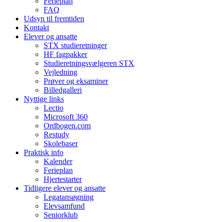
Ferieplan
FAQ
Udsyn til fremtiden
Kontakt
Elever og ansatte
STX studieretninger
HF fagpakker
Studieretningsvælgeren STX
Vejledning
Prøver og eksaminer
Billedgalleri
Nyttige links
Lectio
Microsoft 360
Ordbogen.com
Restudy
Skolebaser
Praktisk info
Kalender
Ferieplan
Hjertestarter
Tidligere elever og ansatte
Legatansøgning
Elevsamfund
Seniorklub