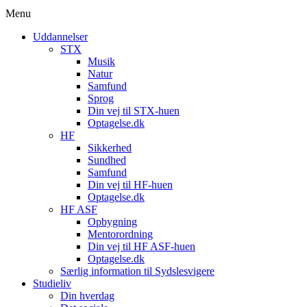
Menu
Uddannelser
STX
Musik
Natur
Samfund
Sprog
Din vej til STX-huen
Optagelse.dk
HF
Sikkerhed
Sundhed
Samfund
Din vej til HF-huen
Optagelse.dk
HF ASF
Opbygning
Mentorordning
Din vej til HF ASF-huen
Optagelse.dk
Særlig information til Sydslesvigere
Studieliv
Din hverdag