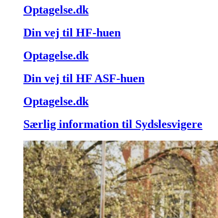
Optagelse.dk
Din vej til HF-huen
Optagelse.dk
Din vej til HF ASF-huen
Optagelse.dk
Særlig information til Sydslesvigere