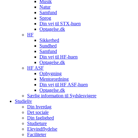
Musik
Natur
Samfund
Sprog
Din vej til STX-huen
Optagelse.dk
HF
Sikkerhed
Sundhed
Samfund
Din vej til HF-huen
Optagelse.dk
HF ASF
Opbygning
Mentorordning
Din vej til HF ASF-huen
Optagelse.dk
Særlig information til Sydslesvigere
Studieliv
Din hverdag
Det sociale
Din faglighed
Studieture
Elevindflydelse
Faciliteter