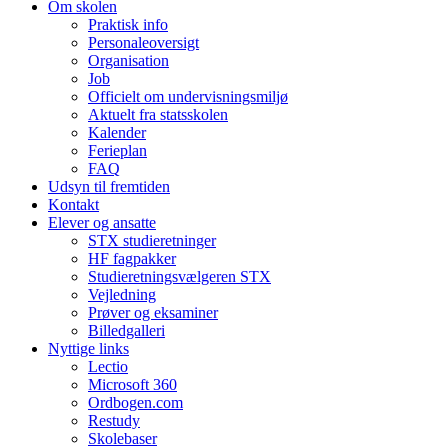
Om skolen
Praktisk info
Personaleoversigt
Organisation
Job
Officielt om undervisningsmiljø
Aktuelt fra statsskolen
Kalender
Ferieplan
FAQ
Udsyn til fremtiden
Kontakt
Elever og ansatte
STX studieretninger
HF fagpakker
Studieretningsvælgeren STX
Vejledning
Prøver og eksaminer
Billedgalleri
Nyttige links
Lectio
Microsoft 360
Ordbogen.com
Restudy
Skolebaser