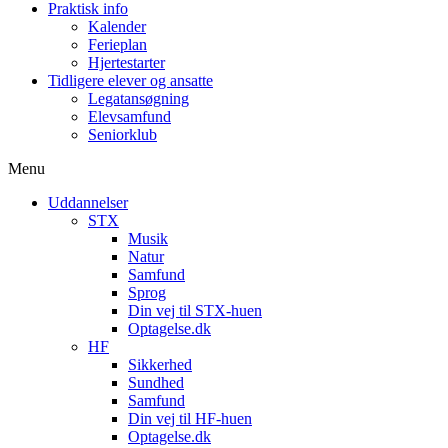
Praktisk info
Kalender
Ferieplan
Hjertestarter
Tidligere elever og ansatte
Legatansøgning
Elevsamfund
Seniorklub
Menu
Uddannelser
STX
Musik
Natur
Samfund
Sprog
Din vej til STX-huen
Optagelse.dk
HF
Sikkerhed
Sundhed
Samfund
Din vej til HF-huen
Optagelse.dk