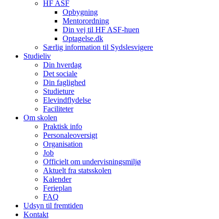
HF ASF
Opbygning
Mentorordning
Din vej til HF ASF-huen
Optagelse.dk
Særlig information til Sydslesvigere
Studieliv
Din hverdag
Det sociale
Din faglighed
Studieture
Elevindflydelse
Faciliteter
Om skolen
Praktisk info
Personaleoversigt
Organisation
Job
Officielt om undervisningsmiljø
Aktuelt fra statsskolen
Kalender
Ferieplan
FAQ
Udsyn til fremtiden
Kontakt