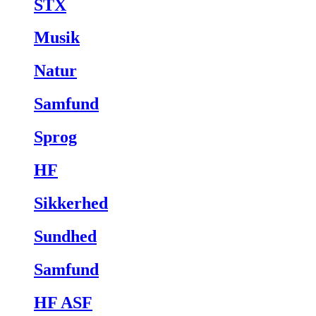
STX
Musik
Natur
Samfund
Sprog
HF
Sikkerhed
Sundhed
Samfund
HF ASF