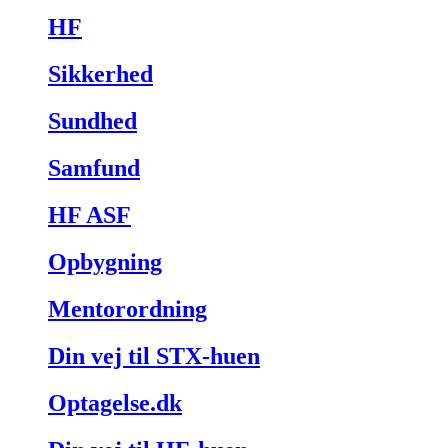
HF
Sikkerhed
Sundhed
Samfund
HF ASF
Opbygning
Mentorordning
Din vej til STX-huen
Optagelse.dk