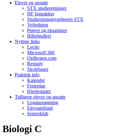
Elever og ansatte
STX studieretninger
HF fagpakker
Studieretningsvælgeren STX
Vejledning
Prøver og eksaminer
Billedgalleri
Nyttige links
Lectio
Microsoft 360
Ordbogen.com
Restudy
Skolebaser
Praktisk info
Kalender
Ferieplan
Hjertestarter
Tidligere elever og ansatte
Legatansøgning
Elevsamfund
Seniorklub
Biologi C