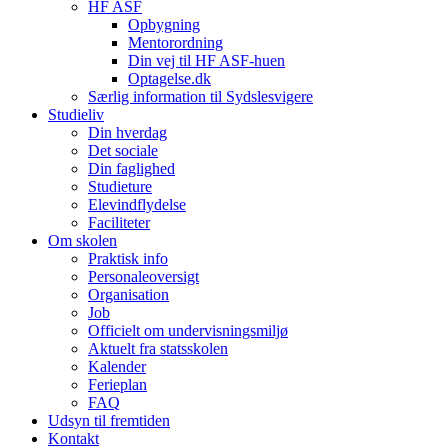
HF ASF
Opbygning
Mentorordning
Din vej til HF ASF-huen
Optagelse.dk
Særlig information til Sydslesvigere
Studieliv
Din hverdag
Det sociale
Din faglighed
Studieture
Elevindflydelse
Faciliteter
Om skolen
Praktisk info
Personaleoversigt
Organisation
Job
Officielt om undervisningsmiljø
Aktuelt fra statsskolen
Kalender
Ferieplan
FAQ
Udsyn til fremtiden
Kontakt