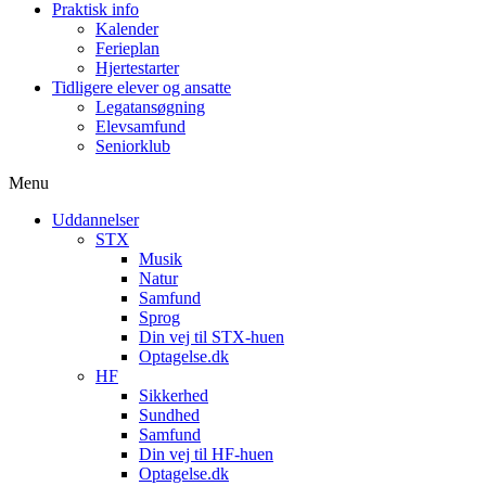
Praktisk info
Kalender
Ferieplan
Hjertestarter
Tidligere elever og ansatte
Legatansøgning
Elevsamfund
Seniorklub
Menu
Uddannelser
STX
Musik
Natur
Samfund
Sprog
Din vej til STX-huen
Optagelse.dk
HF
Sikkerhed
Sundhed
Samfund
Din vej til HF-huen
Optagelse.dk