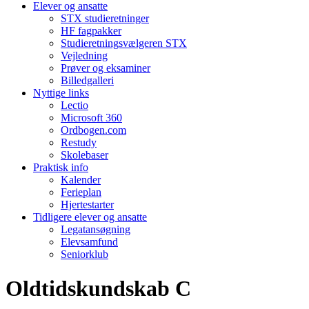
Elever og ansatte
STX studieretninger
HF fagpakker
Studieretningsvælgeren STX
Vejledning
Prøver og eksaminer
Billedgalleri
Nyttige links
Lectio
Microsoft 360
Ordbogen.com
Restudy
Skolebaser
Praktisk info
Kalender
Ferieplan
Hjertestarter
Tidligere elever og ansatte
Legatansøgning
Elevsamfund
Seniorklub
Oldtidskundskab C