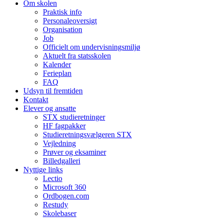
Om skolen
Praktisk info
Personaleoversigt
Organisation
Job
Officielt om undervisningsmiljø
Aktuelt fra statsskolen
Kalender
Ferieplan
FAQ
Udsyn til fremtiden
Kontakt
Elever og ansatte
STX studieretninger
HF fagpakker
Studieretningsvælgeren STX
Vejledning
Prøver og eksaminer
Billedgalleri
Nyttige links
Lectio
Microsoft 360
Ordbogen.com
Restudy
Skolebaser