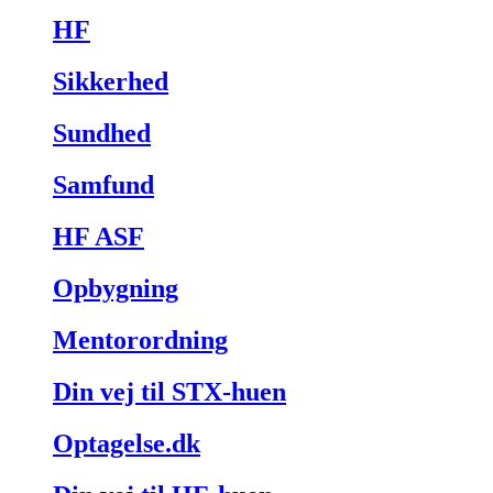
HF
Sikkerhed
Sundhed
Samfund
HF ASF
Opbygning
Mentorordning
Din vej til STX-huen
Optagelse.dk