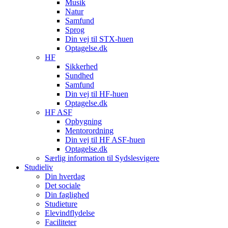
Musik
Natur
Samfund
Sprog
Din vej til STX-huen
Optagelse.dk
HF
Sikkerhed
Sundhed
Samfund
Din vej til HF-huen
Optagelse.dk
HF ASF
Opbygning
Mentorordning
Din vej til HF ASF-huen
Optagelse.dk
Særlig information til Sydslesvigere
Studieliv
Din hverdag
Det sociale
Din faglighed
Studieture
Elevindflydelse
Faciliteter