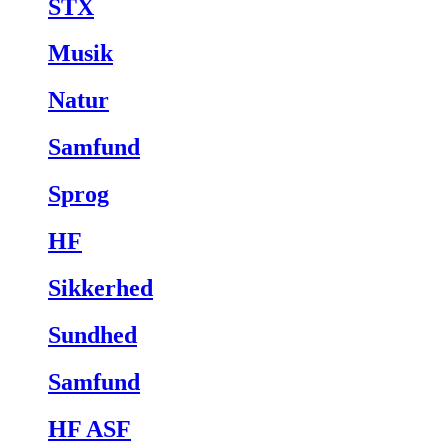
STX
Musik
Natur
Samfund
Sprog
HF
Sikkerhed
Sundhed
Samfund
HF ASF