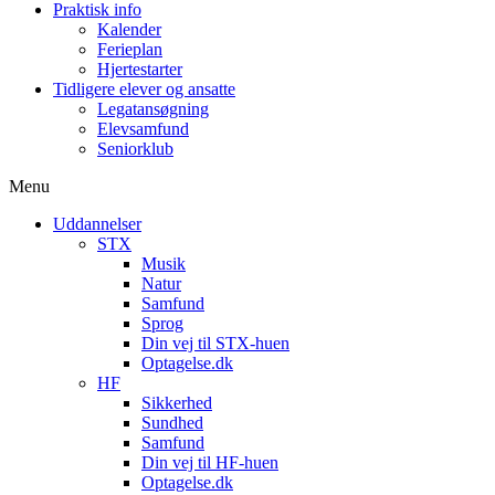
Praktisk info
Kalender
Ferieplan
Hjertestarter
Tidligere elever og ansatte
Legatansøgning
Elevsamfund
Seniorklub
Menu
Uddannelser
STX
Musik
Natur
Samfund
Sprog
Din vej til STX-huen
Optagelse.dk
HF
Sikkerhed
Sundhed
Samfund
Din vej til HF-huen
Optagelse.dk