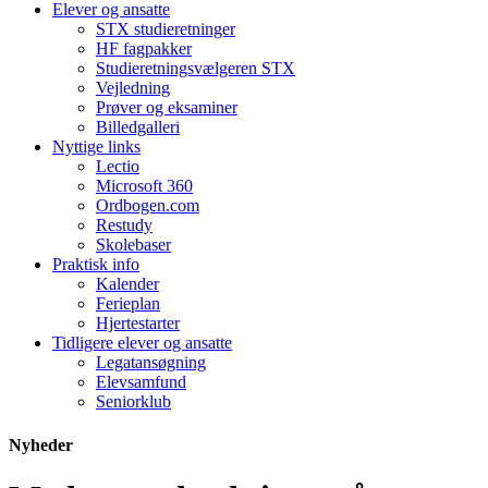
Elever og ansatte
STX studieretninger
HF fagpakker
Studieretningsvælgeren STX
Vejledning
Prøver og eksaminer
Billedgalleri
Nyttige links
Lectio
Microsoft 360
Ordbogen.com
Restudy
Skolebaser
Praktisk info
Kalender
Ferieplan
Hjertestarter
Tidligere elever og ansatte
Legatansøgning
Elevsamfund
Seniorklub
Nyheder