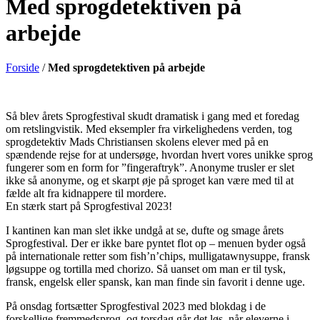
Med sprogdetektiven på
arbejde
Forside
/
Med sprogdetektiven på arbejde
Så blev årets Sprogfestival skudt dramatisk i gang med et foredag
om retslingvistik. Med eksempler fra virkelighedens verden, tog
sprogdetektiv Mads Christiansen skolens elever med på en
spændende rejse for at undersøge, hvordan hvert vores unikke sprog
fungerer som en form for ”fingeraftryk”. Anonyme trusler er slet
ikke så anonyme, og et skarpt øje på sproget kan være med til at
fælde alt fra kidnappere til mordere.
En stærk start på Sprogfestival 2023!
I kantinen kan man slet ikke undgå at se, dufte og smage årets
Sprogfestival. Der er ikke bare pyntet flot op – menuen byder også
på internationale retter som fish’n’chips, mulligatawnysuppe, fransk
løgsuppe og tortilla med chorizo. Så uanset om man er til tysk,
fransk, engelsk eller spansk, kan man finde sin favorit i denne uge.
På onsdag fortsætter Sprogfestival 2023 med blokdag i de
forskellige fremmedsprog, og torsdag går det løs, når eleverne i