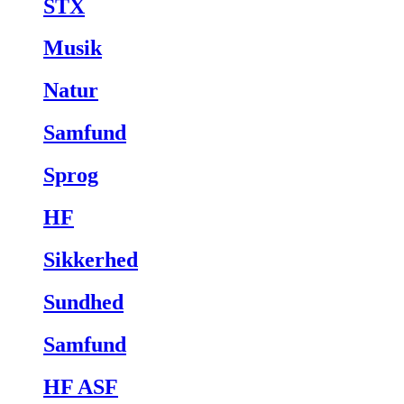
STX
Musik
Natur
Samfund
Sprog
HF
Sikkerhed
Sundhed
Samfund
HF ASF