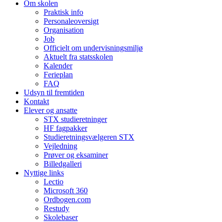
Om skolen
Praktisk info
Personaleoversigt
Organisation
Job
Officielt om undervisningsmiljø
Aktuelt fra statsskolen
Kalender
Ferieplan
FAQ
Udsyn til fremtiden
Kontakt
Elever og ansatte
STX studieretninger
HF fagpakker
Studieretningsvælgeren STX
Vejledning
Prøver og eksaminer
Billedgalleri
Nyttige links
Lectio
Microsoft 360
Ordbogen.com
Restudy
Skolebaser