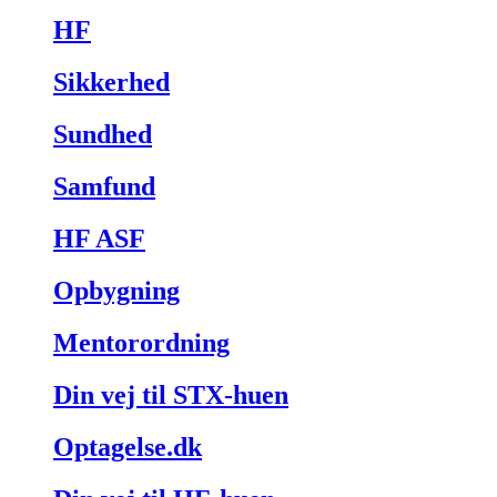
HF
Sikkerhed
Sundhed
Samfund
HF ASF
Opbygning
Mentorordning
Din vej til STX-huen
Optagelse.dk