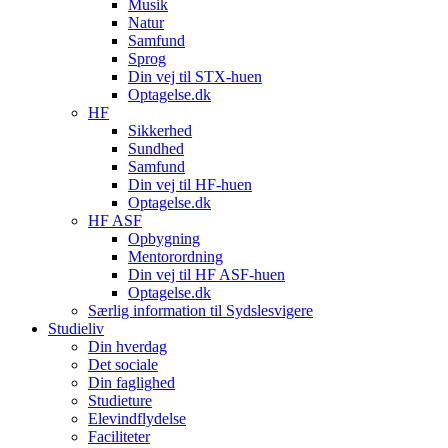
Musik
Natur
Samfund
Sprog
Din vej til STX-huen
Optagelse.dk
HF
Sikkerhed
Sundhed
Samfund
Din vej til HF-huen
Optagelse.dk
HF ASF
Opbygning
Mentorordning
Din vej til HF ASF-huen
Optagelse.dk
Særlig information til Sydslesvigere
Studieliv
Din hverdag
Det sociale
Din faglighed
Studieture
Elevindflydelse
Faciliteter