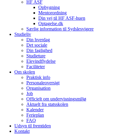
HF ASF
Opbygning
Mentorordning
Din vej til HF ASF-huen
Optagelse.dk
Særlig information til Sydslesvigere
Studieliv
Din hverdag
Det sociale
Din faglighed
Studieture
Elevindflydelse
Faciliteter
Om skolen
Praktisk info
Personaleoversigt
Organisation
Job
Officielt om undervisningsmiljø
Aktuelt fra statsskolen
Kalender
Ferieplan
FAQ
Udsyn til fremtiden
Kontakt