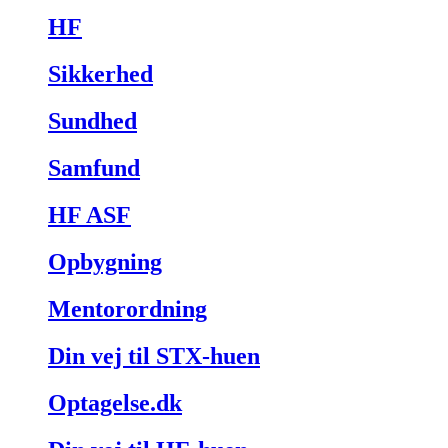
HF
Sikkerhed
Sundhed
Samfund
HF ASF
Opbygning
Mentorordning
Din vej til STX-huen
Optagelse.dk