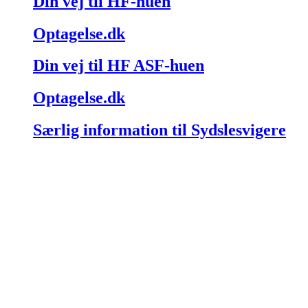
Din vej til HF-huen
Optagelse.dk
Din vej til HF ASF-huen
Optagelse.dk
Særlig information til Sydslesvigere