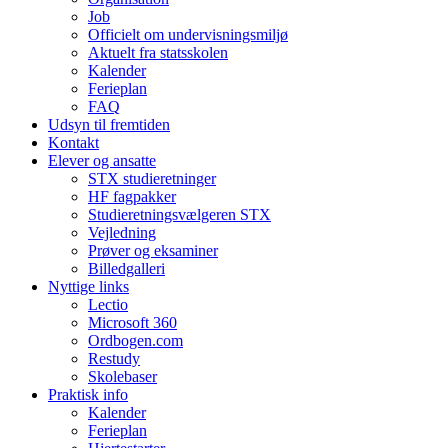
Job
Officielt om undervisningsmiljø
Aktuelt fra statsskolen
Kalender
Ferieplan
FAQ
Udsyn til fremtiden
Kontakt
Elever og ansatte
STX studieretninger
HF fagpakker
Studieretningsvælgeren STX
Vejledning
Prøver og eksaminer
Billedgalleri
Nyttige links
Lectio
Microsoft 360
Ordbogen.com
Restudy
Skolebaser
Praktisk info
Kalender
Ferieplan