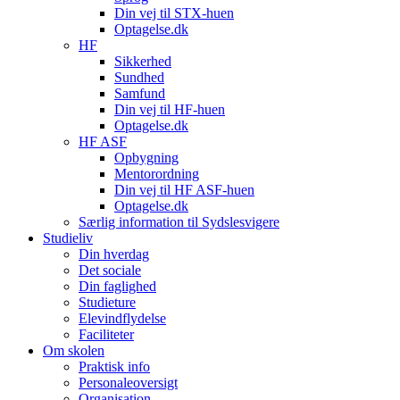
Din vej til STX-huen
Optagelse.dk
HF
Sikkerhed
Sundhed
Samfund
Din vej til HF-huen
Optagelse.dk
HF ASF
Opbygning
Mentorordning
Din vej til HF ASF-huen
Optagelse.dk
Særlig information til Sydslesvigere
Studieliv
Din hverdag
Det sociale
Din faglighed
Studieture
Elevindflydelse
Faciliteter
Om skolen
Praktisk info
Personaleoversigt
Organisation