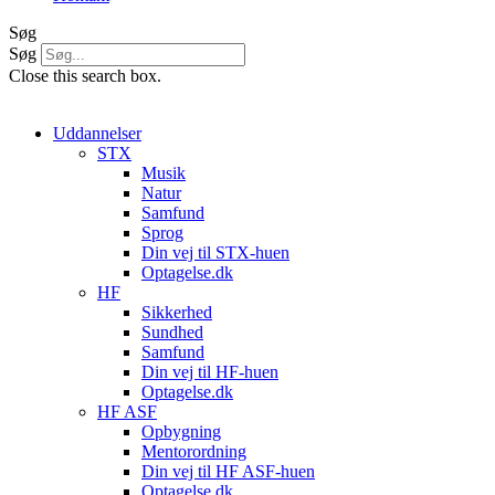
Søg
Søg
Close this search box.
Uddannelser
STX
Musik
Natur
Samfund
Sprog
Din vej til STX-huen
Optagelse.dk
HF
Sikkerhed
Sundhed
Samfund
Din vej til HF-huen
Optagelse.dk
HF ASF
Opbygning
Mentorordning
Din vej til HF ASF-huen
Optagelse.dk